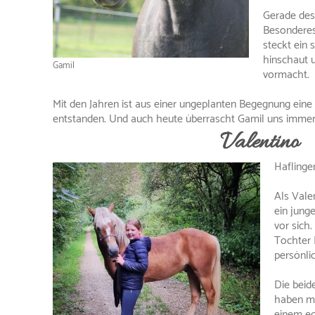
Gerade desh
Besonderes
steckt ein 
hinschaut 
Gamil
vormacht.
Mit den Jahren ist aus einer ungeplanten Begegnung ein
entstanden. Und auch heute überrascht Gamil uns immer
Valentino
Haflinge
Als Vale
ein jung
vor sich.
Tochter 
persönli
Die beid
haben mi
einem ec