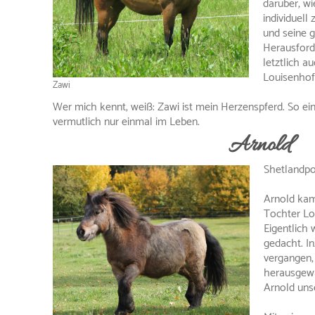
darüber, wie
individuell
und seine 
Herausford
letztlich a
Louisenhof 
Zawi
Wer mich kennt, weiß: Zawi ist mein Herzenspferd. So ei
vermutlich nur einmal im Leben.
Arnold
Shetlandpo
Arnold kam
Tochter Lou
Eigentlich 
gedacht. In
vergangen, 
herausgewa
Arnold uns