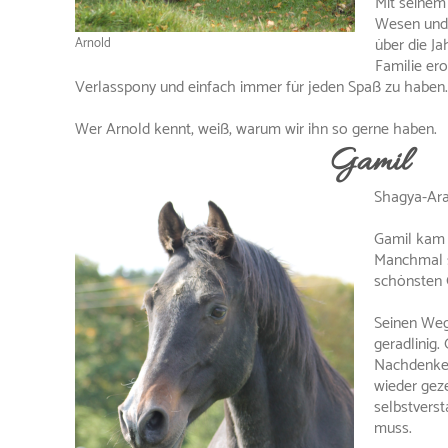
Mit seinem 
Wesen und s
über die Ja
Arnold
Familie ero
Verlasspony und einfach immer für jeden Spaß zu haben.
Wer Arnold kennt, weiß, warum wir ihn so gerne haben.
Gamil
Shagya-Ara
Gamil kam 
Manchmal s
schönsten 
Seinen Weg
geradlinig.
Nachdenke
wieder geze
selbstverst
muss.