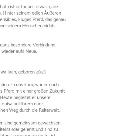
alb ist er für uns etwas ganz
. Hinter seinem edlen Äußeren
sensibles, kluges Pferd, das genau
und seinem Menschen nichts
e ganz besondere Verbindung
 wieder aufs Neue.
rwallach, geboren 2020
ntino zu uns kam, war er noch
es Pferd mit einer großen Zukunft
 Heute begleitet er unsere
Louisa auf ihrem ganz
chen Weg durch die Reiterwelt.
en sind gemeinsam gewachsen,
teinander gelernt und sind zu
hten Team geworden. Es ist