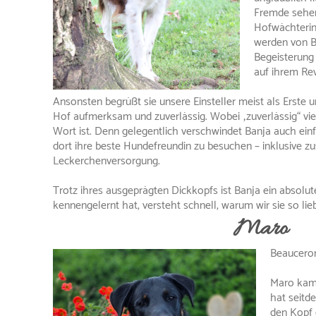
Fremde sehen 
Hofwächterin 
werden von B
Begeisterung 
auf ihrem Rev
Ansonsten begrüßt sie unsere Einsteller meist als Erste 
Hof aufmerksam und zuverlässig. Wobei „zuverlässig“ viell
Wort ist. Denn gelegentlich verschwindet Banja auch ein
dort ihre beste Hundefreundin zu besuchen – inklusive zu
Leckerchenversorgung.
Trotz ihres ausgeprägten Dickkopfs ist Banja ein absolu
kennengelernt hat, versteht schnell, warum wir sie so lie
Maro
Beaucero
Maro kam 
hat seitd
den Kopf g