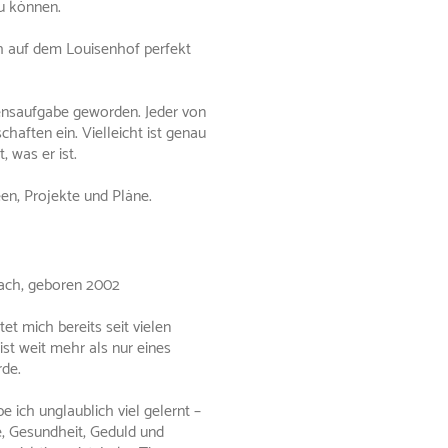
u können.
ch auf dem Louisenhof perfekt
ensaufgabe geworden. Jeder von
haften ein. Vielleicht ist genau
 was er ist.
en, Projekte und Pläne.
ach, geboren 2002
tet mich bereits seit vielen
ist weit mehr als nur eines
rde.
e ich unglaublich viel gelernt –
e, Gesundheit, Geduld und