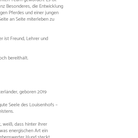
nz Besonderes, die Entwicklung
ngen Pferdes und einer jungen
Seite an Seite miterleben zu
er ist Freund, Lehrer und
och bereithält.
terländer, geboren 2019
 gute Seele des Louisenhofs –
istens.
, weiß, dass hinter ihrer
as energischen Art ein
iebenswerter Hund steckt.