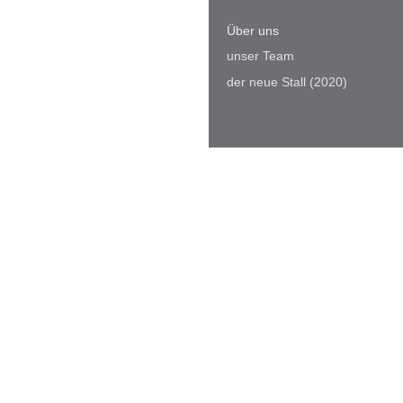
Über uns
unser Team
der neue Stall (2020)